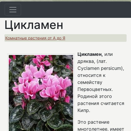
Цикламен
Комнатные растения от А до Я
Цикламен,
или
дряква, (лат.
Cyclamen persicum),
относится к
семейству
Первоцветных.
Родиной этого
растения считается
Кипр.
Это растение
многолетнее, имеет