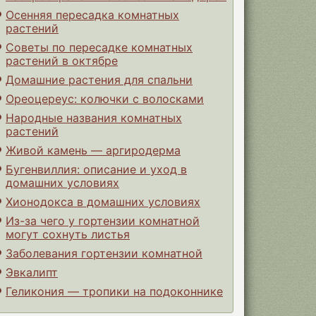
Осенняя пересадка комнатных
растений
Советы по пересадке комнатных
растений в октябре
Домашние растения для спальни
Ореоцереус: колючки с волосками
Народные названия комнатных
растений
Живой камень — аргиродерма
Бугенвиллия: описание и уход в
домашних условиях
Хионодокса в домашних условиях
Из-за чего у гортензии комнатной
могут сохнуть листья
Заболевания гортензии комнатной
Эвкалипт
Геликония — тропики на подоконнике