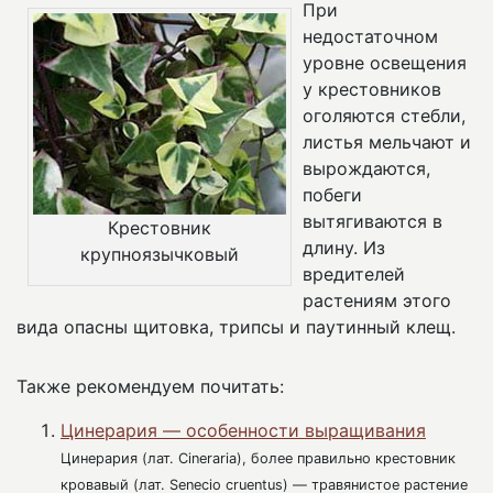
При
недостаточном
уровне освещения
у крестовников
оголяются стебли,
листья мельчают и
вырождаются,
побеги
вытягиваются в
Крестовник
длину. Из
крупноязычковый
вредителей
растениям этого
вида опасны щитовка, трипсы и паутинный клещ.
Также рекомендуем почитать:
Цинерария — особенности выращивания
Цинерария (лат. Сineraria), более правильно крестовник
кровавый (лат. Senecio cruentus) — травянистое растение