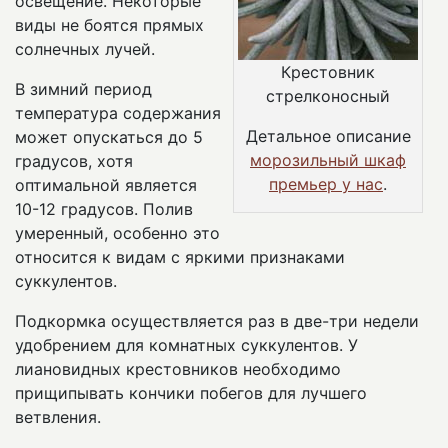
освещение. Некоторые
виды не боятся прямых
солнечных лучей.
Крестовник
В зимний период
стрелконосный
температура содержания
Детальное описание
может опускаться до 5
морозильный шкаф
градусов, хотя
премьер у нас
.
оптимальной является
10-12 градусов. Полив
умеренный, особенно это
относится к видам с яркими признаками
суккулентов.
Подкормка осуществляется раз в две-три недели
удобрением для комнатных суккулентов. У
лиановидных крестовников необходимо
прищипывать кончики побегов для лучшего
ветвления.