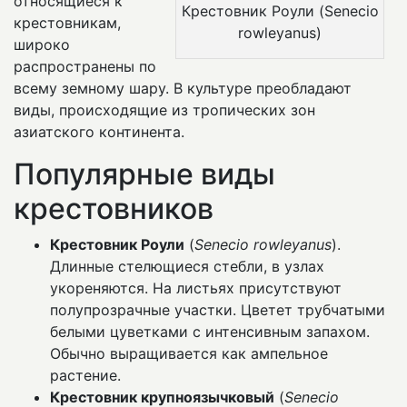
относящиеся к
Крестовник Роули (Senecio
крестовникам,
rowleyanus)
широко
распространены по
всему земному шару. В культуре преобладают
виды, происходящие из тропических зон
азиатского континента.
Популярные виды
крестовников
Крестовник Роули
(
Senecio rowleyanus
).
Длинные стелющиеся стебли, в узлах
укореняются. На листьях присутствуют
полупрозрачные участки. Цветет трубчатыми
белыми цуветками с интенсивным запахом.
Обычно выращивается как ампельное
растение.
Крестовник крупноязычковый
(
Senecio