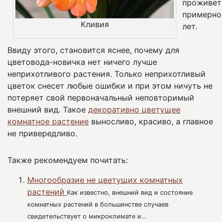
проживет
примерно
Кливия
лет.
Ввиду этого, становится яснее, почему для
цветовода-новичка нет ничего лучше
неприхотливого растения. Только неприхотливый
цветок снесет любые ошибки и при этом ничуть не
потеряет свой первоначальный неповторимый
внешний вид. Такое
декоративно цветущее
комнатное растение
выносливо, красиво, а главное
не привередливо.
Также рекомендуем почитать:
Многообразие не цветущих комнатных
растений
Как известно, внешний вид и состояние
комнатных растений в большинстве случаев
свидетельствует о микроклимате и…