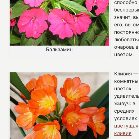
способно
беспреры
значит, в
его, вы с
постоянн
любовать
очаровы
Бальзамин
цветом.
Кливия —
комнатны
цветок
удивител
живуч: в
средних
условиях
цветущая
кливия