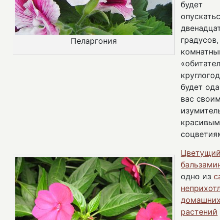
будет
опускать
двенадца
градусов,
Пеларгония
комнатны
«обитате
круглого
будет од
вас свои
изумител
красивым
соцветия
Цветущи
бальзами
одно из
с
неприхот
домашни
растений