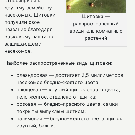
относящаяся к
другому семейству
насекомых. Щитовки
Щитовка —
получили свое
распространенный
название благодаря
вредитель комнатных
восковому панцирю,
растений
защищающему
насекомое.
Наиболее распространенные виды щитовки:
олеандровая — достигает 2,5 миллиметров,
насекомое бледно-желтого цвета;
плющевая — круглый щиток серого цвета,
тело желтое, отделено от щитка;
розовая — бледно-красного цвета, самки
покрыты выпуклым щитком;
пальмовая — бледно-желтого цвета, щиток
круглый, белый.