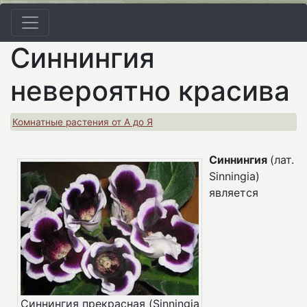
Синнингия
невероятно красива
Комнатные растения от А до Я
Синнингия
(лат.
Sinningia)
является
Синнингия прекрасная (Sinningia