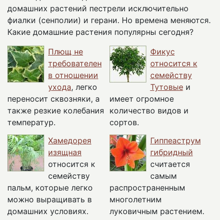
домашних растений пестрели исключительно
фиалки (сенполии) и герани. Но времена меняются.
Какие домашние растения популярны сегодня?
Плющ не
Фикус
требователен
относится к
в отношении
семейству
ухода
, легко
Тутовые
и
переносит сквозняки, а
имеет огромное
также резкие колебания
количество видов и
температур.
сортов.
Хамедорея
Гиппеаструм
изящная
гибридный
относится к
считается
семейству
самым
пальм, которые легко
распространенным
можно выращивать в
многолетним
домашних условиях.
луковичным растением.