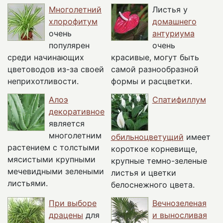
Многолетний
Листья у
хлорофитум
домашнего
очень
антуриума
популярен
очень
среди начинающих
красивые, могут быть
цветоводов из-за своей
самой разнообразной
неприхотливости.
формы и расцветки.
Алоэ
Спатифиллум
декоративное
является
многолетним
обильноцветущий
имеет
растением с толстыми
короткое корневище,
мясистыми крупными
крупные темно-зеленые
мечевидными зелеными
листья и цветки
листьями.
белоснежного цвета.
При выборе
Вечнозеленая
драцены
для
и выносливая