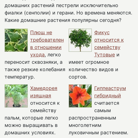
домашних растений пестрели исключительно
фиалки (сенполии) и герани. Но времена меняются.
Какие домашние растения популярны сегодня?
Плющ не
Фикус
требователен
относится к
в отношении
семейству
ухода
, легко
Тутовые
и
переносит сквозняки, а
имеет огромное
также резкие колебания
количество видов и
температур.
сортов.
Хамедорея
Гиппеаструм
изящная
гибридный
относится к
считается
семейству
самым
пальм, которые легко
распространенным
можно выращивать в
многолетним
домашних условиях.
луковичным растением.