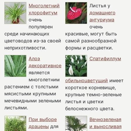
Многолетний
Листья у
хлорофитум
домашнего
очень
антуриума
популярен
очень
среди начинающих
красивые, могут быть
цветоводов из-за своей
самой разнообразной
неприхотливости.
формы и расцветки.
Алоэ
Спатифиллум
декоративное
является
многолетним
обильноцветущий
имеет
растением с толстыми
короткое корневище,
мясистыми крупными
крупные темно-зеленые
мечевидными зелеными
листья и цветки
листьями.
белоснежного цвета.
При выборе
Вечнозеленая
драцены
для
и выносливая