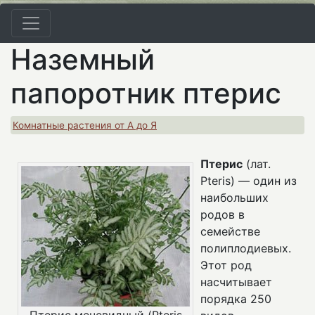
Наземный
папоротник птерис
Комнатные растения от А до Я
Птерис
(лат.
Pteris) — один из
наибольших
родов в
семействе
полиплодиевых.
Этот род
насчитывает
порядка 250