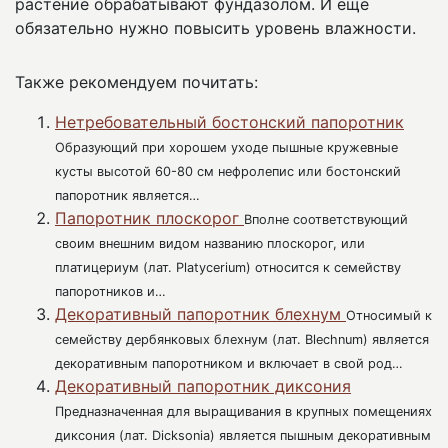
растение обрабатывают фундазолом. И еще
обязательно нужно повысить уровень влажности.
Также рекомендуем почитать:
Нетребовательный бостонский папоротник
Образующий при хорошем уходе пышные кружевные
кусты высотой 60-80 см нефролепис или бостонский
папоротник является…
Папоротник плоскорог
Вполне соответствующий
своим внешним видом названию плоскорог, или
платицериум (лат. Platycerium) относится к семейству
папоротников и…
Декоративный папоротник блехнум
Относимый к
семейству дербянковых блехнум (лат. Blechnum) является
декоративным папоротником и включает в свой род…
Декоративный папоротник диксония
Предназначенная для выращивания в крупных помещениях
диксония (лат. Dicksonia) является пышным декоративным