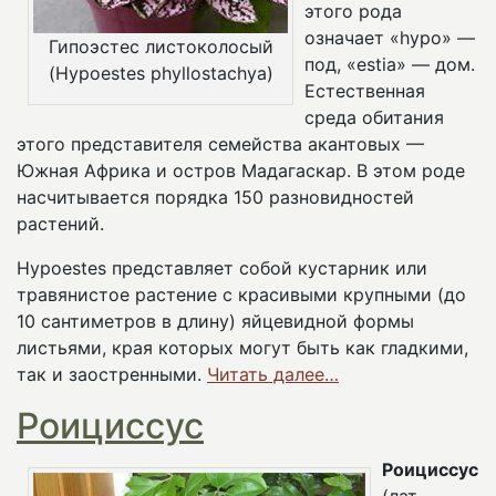
этого рода
означает «hypo» —
Гипоэстес листоколосый
под, «estia» — дом.
(Hypoestes phyllostachya)
Естественная
среда обитания
этого представителя семейства акантовых —
Южная Африка и остров Мадагаскар. В этом роде
насчитывается порядка 150 разновидностей
растений.
Hypoestes представляет собой кустарник или
травянистое растение с красивыми крупными (до
10 сантиметров в длину) яйцевидной формы
листьями, края которых могут быть как гладкими,
так и заостренными.
Читать далее…
Роициссус
Роициссус