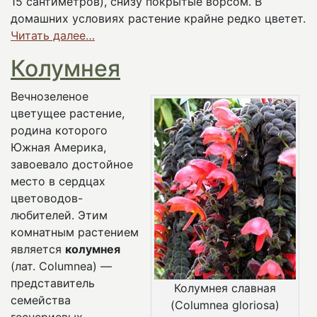
15 сантиметров), снизу покрытые ворсом. В
домашних условиях растение крайне редко цветет.
Читать далее…
Колумнея
Вечнозеленое
цветущее растение,
родина которого
Южная Америка,
завоевало достойное
место в сердцах
цветоводов-
любителей. Этим
комнатным растением
является
колумнея
(лат. Columnea) —
представитель
Колумнея славная
семейства
(Columnea gloriosa)