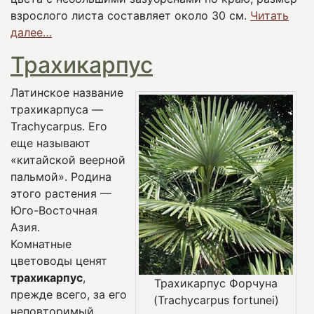
взрослого листа составляет около 30 см.
Читать
далее…
Трахикарпус
Латинское название
трахикарпуса —
Trachycarpus. Его
еще называют
«китайской веерной
пальмой». Родина
этого растения —
Юго-Восточная
Азия.
Комнатные
цветоводы ценят
трахикарпус
,
Трахикарпус Форчуна
прежде всего, за его
(Trachycarpus fortunei)
неповторимый