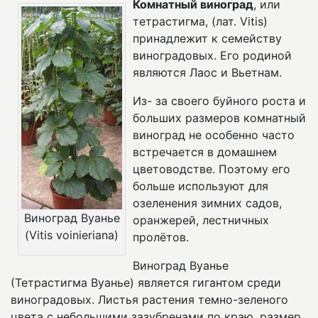
Комнатный виноград
, или
тетрастигма, (лат. Vitis)
принадлежит к семейству
виноградовых. Его родиной
являются Лаос и Вьетнам.
Из- за своего буйного роста и
больших размеров комнатный
виноград не особенно часто
встречается в домашнем
цветоводстве. Поэтому его
больше используют для
озеленения зимних садов,
Виноград Вуанье
оранжерей, лестничных
(Vitis voinieriana)
пролётов.
Виноград Вуанье
(Тетрастигма Вуанье) является гигантом среди
виноградовых. Листья растения темно-зеленого
цвета с небольшими зазубренами по краю, размер