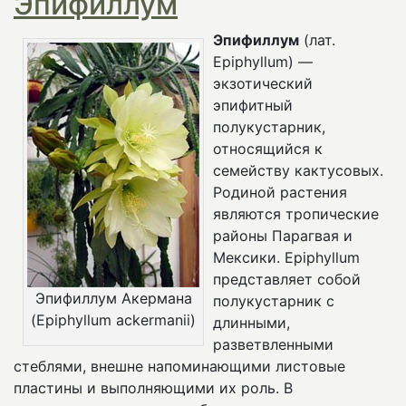
Эпифиллум
Эпифиллум
(лат.
Epiphyllum) —
экзотический
эпифитный
полукустарник,
относящийся к
семейству кактусовых.
Родиной растения
являются тропические
районы Парагвая и
Мексики. Epiphyllum
представляет собой
Эпифиллум Акермана
полукустарник с
(Epiphyllum ackermanii)
длинными,
разветвленными
стеблями, внешне напоминающими листовые
пластины и выполняющими их роль. В