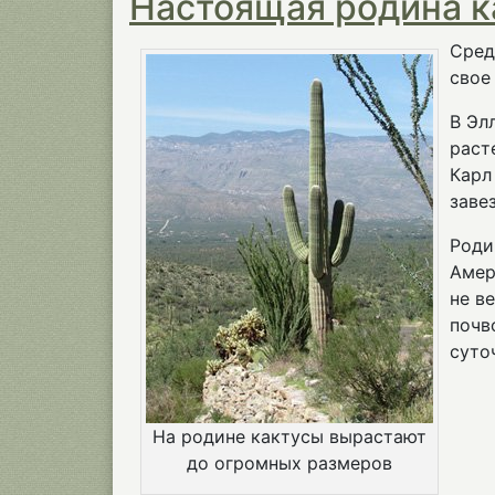
Настоящая родина к
Сред
свое
В Эл
раст
Карл
завез
Роди
Амер
не в
почв
суто
На родине кактусы вырастают
до огромных размеров