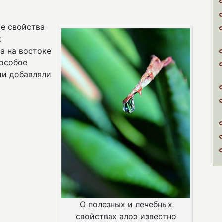
ые свойства
к
а на востоке
 особое
ии добавляли
О полезных и лечебных
свойствах алоэ известно