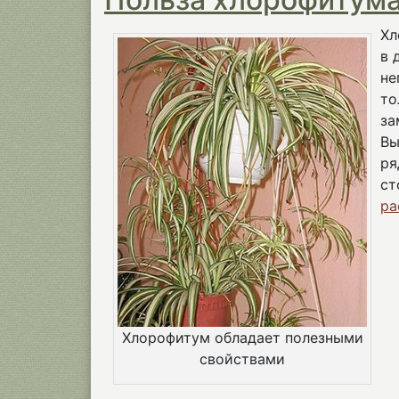
Хл
в 
не
то
за
Вы
ря
ст
ра
Хлорофитум обладает полезными
свойствами