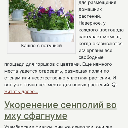
для размещения
домашних
растений.
Наверное, у
каждого цветовода
наступает момент,
когда оказываются
Кашпо с петуньей
исчерпаны все
свободные
площади для горшков с цветами. Ещё немного
места удается отвоевать, размещая полки по
стенам или неестественно уплотняя растения. И
вот уже точно нет места для новых растений. 🙂
Читать далее…
Укоренение сенполий во
мху сфагнуме
Узамбарские фиалки, они же сенполии, они же