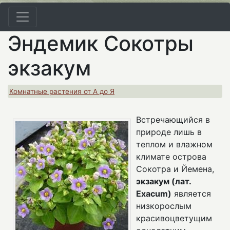
Эндемик Сокотры
экзакум
Комнатные растения от А до Я
Встречающийся в
природе лишь в
теплом и влажном
климате острова
Сокотра и Йемена,
экзакум
(лат.
Exacum)
является
низкорослым
красивоцветущим